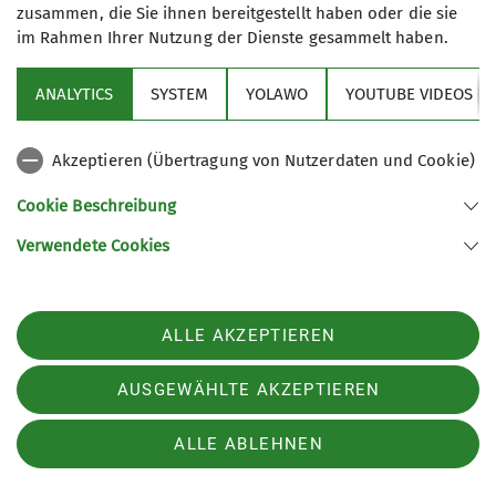
zusammen, die Sie ihnen bereitgestellt haben oder die sie
im Rahmen Ihrer Nutzung der Dienste gesammelt haben.
ANALYTICS
SYSTEM
YOLAWO
YOUTUBE VIDEOS
News
Startseite
Akzeptieren (Übertragung von Nutzerdaten und Cookie)
Cookie Beschreibung
Mitgliederversammlung 2026
Verwendete Cookies
23.04.2026
Die Mitgliederversammlung 2026 hat am Dienstag,
den 21. April 2026, in der Sulzberghalle
Aktuelles
stattgefunden.
ALLE AKZEPTIEREN
Jahresprogramm
mehr erfahren
AUSGEWÄHLTE AKZEPTIEREN
ALLE ABLEHNEN
Externe Inhalte laden