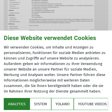
Diese Website verwendet Cookies
Wir verwenden Cookies, um Inhalte und Anzeigen zu
© DAV Lahr
personalisieren, Funktionen für soziale Medien anbieten zu
können und Zugriffe auf unsere Website zu analysieren.
Im Jahr 2024 sind wir auf die neue Website
Außerdem geben wir Informationen zu Ihrer Verwendung
umgezogen. Falls du noch alte Inhalte suchst,
unserer Website an unsere Partner für soziale Medien,
findest du sie hier.
Werbung und Analysen weiter. Unsere Partner führen diese
Informationen möglicherweise mit weiteren Daten
zum Archiv
zusammen, die Sie ihnen bereitgestellt haben oder die sie
im Rahmen Ihrer Nutzung der Dienste gesammelt haben.
ANALYTICS
SYSTEM
YOLAWO
YOUTUBE VIDEOS