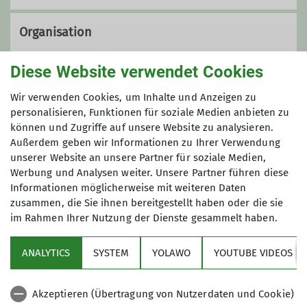
Organisation
Diese Website verwendet Cookies
Jürgen Schmid
Wir verwenden Cookies, um Inhalte und Anzeigen zu
personalisieren, Funktionen für soziale Medien anbieten zu
können und Zugriffe auf unsere Website zu analysieren.
0151 26474823
Außerdem geben wir Informationen zu Ihrer Verwendung
unserer Website an unsere Partner für soziale Medien,
Anmeldung
Werbung und Analysen weiter. Unsere Partner führen diese
juergen.schmid@dav-lahr.de
Informationen möglicherweise mit weiteren Daten
beim Leiter
zusammen, die Sie ihnen bereitgestellt haben oder die sie
im Rahmen Ihrer Nutzung der Dienste gesammelt haben.
Ämter
ANALYTICS
SYSTEM
YOLAWO
YOUTUBE VIDEOS
Ausbildungsreferent*in
Akzeptieren (Übertragung von Nutzerdaten und Cookie)
Sektion