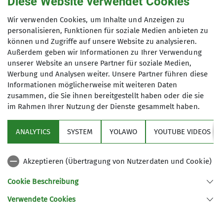
Diese Website verwendet Cookies
spezi-alist@gmx.de
Wir verwenden Cookies, um Inhalte und Anzeigen zu
Unsere Veranstaltungsorte
personalisieren, Funktionen für soziale Medien anbieten zu
können und Zugriffe auf unsere Website zu analysieren.
Außerdem geben wir Informationen zu Ihrer Verwendung
unserer Website an unsere Partner für soziale Medien,
DAV Kletterzentrum Lahr
Werbung und Analysen weiter. Unsere Partner führen diese
Informationen möglicherweise mit weiteren Daten
zusammen, die Sie ihnen bereitgestellt haben oder die sie
Mauerweg 11
im Rahmen Ihrer Nutzung der Dienste gesammelt haben.
77933 Lahr
ANALYTICS
SYSTEM
YOLAWO
YOUTUBE VIDEOS
Akzeptieren (Übertragung von Nutzerdaten und Cookie)
Sektion
Cookie Beschreibung
Im Fokus
Verwendete Cookies