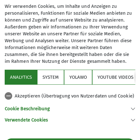
Wir verwenden Cookies, um Inhalte und Anzeigen zu
Organisation
personalisieren, Funktionen für soziale Medien anbieten zu
können und Zugriffe auf unsere Website zu analysieren.
Außerdem geben wir Informationen zu Ihrer Verwendung
unserer Website an unsere Partner für soziale Medien,
Edwin Blümle
Werbung und Analysen weiter. Unsere Partner führen diese
Informationen möglicherweise mit weiteren Daten
zusammen, die Sie ihnen bereitgestellt haben oder die sie
07824/661111
im Rahmen Ihrer Nutzung der Dienste gesammelt haben.
ANALYTICS
SYSTEM
YOLAWO
YOUTUBE VIDEOS
Qualifikationen
Akzeptieren (Übertragung von Nutzerdaten und Cookie)
Sektion
Tourenleiter*in
Cookie Beschreibung
Im Fokus
Verwendete Cookies
Sektion Lahr/Schwarzwald des Deutschen Alpenvereins e.V.