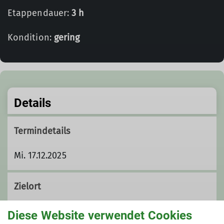
Etappendauer:
3 h
Kondition:
gering
Details
Termindetails
Mi. 17.12.2025
Zielort
Forum Altenheim
Diese Website verwendet Cookies