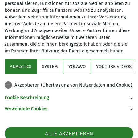
personalisieren, Funktionen für soziale Medien anbieten zu
Tourenleiter*in
Langeweile kennen unsere
können und Zugriffe auf unsere Website zu analysieren.
Senior*innen nicht: Jeden zweiten
Außerdem geben wir Informationen zu Ihrer Verwendung
Anmeldung
Dienstag steht eine gemeinsame
unserer Website an unsere Partner für soziale Medien,
Ämter
Werbung und Analysen weiter. Unsere Partner führen diese
Wanderung im Kalender - Gäste
formlos beim Tourenleiter / bei der
Informationen möglicherweise mit weiteren Daten
willkommen!
Seniorenreferent*in
Tourenleiterin
zusammen, die Sie ihnen bereitgestellt haben oder die sie
im Rahmen Ihrer Nutzung der Dienste gesammelt haben.
Details
ANALYTICS
SYSTEM
YOLAWO
YOUTUBE VIDEOS
Akzeptieren (Übertragung von Nutzerdaten und Cookie)
Sektion
Cookie Beschreibung
Im Fokus
Verwendete Cookies
Sektion Lahr/Schwarzwald des Deutschen Alpenvereins e.V.
ALLE AKZEPTIEREN
Bettmattenstraße 1