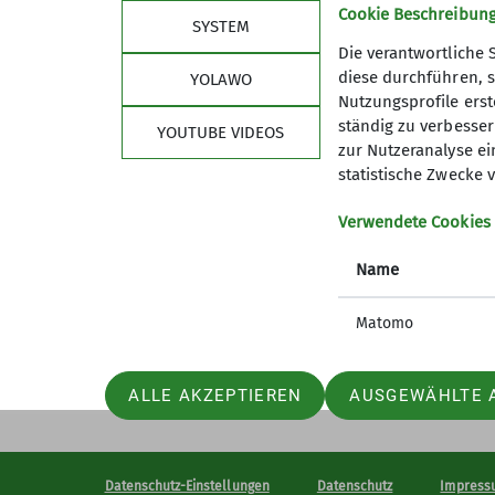
Cookie Beschreibun
Familiengruppe
Jugendgruppe
Kurse
News
SYSTEM
Die verantwortliche 
diese durchführen, s
YOLAWO
Nutzungsprofile erste
ständig zu verbessern
YOUTUBE VIDEOS
zur Nutzeranalyse ei
statistische Zwecke v
Sektion
Im 
Verwendete Cookies
Archiv
Anmeldu
Jahresp
Name
Mitglied
Matomo
ALLE AKZEPTIEREN
AUSGEWÄHLTE 
Datenschutz-Einstellungen
Datenschutz
Impress