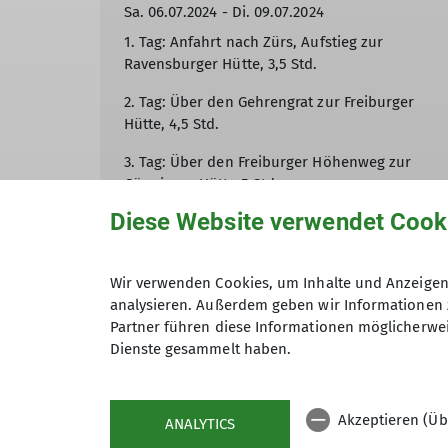
Sa. 06.07.2024 - Di. 09.07.2024
1. Tag: Anfahrt nach Zürs, Aufstieg zur
Ravensburger Hütte, 3,5 Std.
2. Tag: Über den Gehrengrat zur Freiburger
Hütte, 4,5 Std.
3. Tag: Über den Freiburger Höhenweg zur
Göppinger Hütte 5 Std.,
Diese Website verwendet Cook
4. Tag: Über den Praßlerweg nach Lech, 4
Stunden, Heimfahrt
Wir verwenden Cookies, um Inhalte und Anzeigen 
mehr erfahren
analysieren. Außerdem geben wir Informationen 
Partner führen diese Informationen möglicherwei
Dienste gesammelt haben.
Andere Themen
Akzeptieren (Üb
ANALYTICS