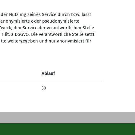
 der Nutzung seines Service durch bzw. lässt
n anonymisierte oder pseudonymisierte
Zweck, den Service der verantwortlichen Stelle
1 lit. a DSGVO. Die verantwortliche Stelle setzt
Sektion Lahr/Schwarzwald
ritte weitergegeben und nur anonymisiert für
des Deutschen Alpenvereins
e.V.
Bettmattenstraße 1
Ablauf
77955 Ettenheim
Telefon +4917622230208
30