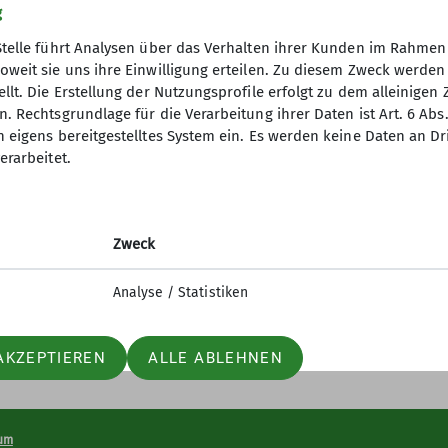
g
News
News
News
Senioren
Startseite
Stelle führt Analysen über das Verhalten ihrer Kunden im Rahmen
oweit sie uns ihre Einwilligung erteilen. Zu diesem Zweck werde
llt. Die Erstellung der Nutzungsprofile erfolgt zu dem alleinigen 
. Rechtsgrundlage für die Verarbeitung ihrer Daten ist Art. 6 Abs. 
n eigens bereitgestelltes System ein. Es werden keine Daten an D
erarbeitet.
Fokus
ng Kurse und Touren
rogramm
Zweck
schaft
Analyse / Statistiken
AKZEPTIEREN
ALLE ABLEHNEN
um