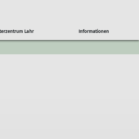
tterzentrum Lahr
Informationen
ungsübersicht
Mitgliedsbeiträge
Senioren
Hüttenmythen