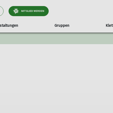
MITGLIED WERDEN
staltungen
Gruppen
Kle
cht
Tourenübersicht
Satzung
Jugendgruppe
Veranstalt